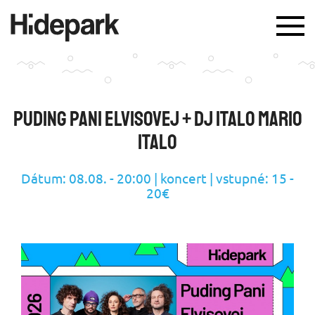
TOG
NAV
Puding Pani Elvisovej + DJ Italo Mario
Italo
Dátum: 08.08. - 20:00 | koncert | vstupné: 15 -
20€