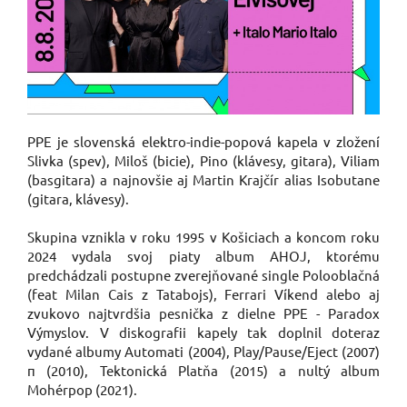
PPE je slovenská elektro-indie-popová kapela v zložení
Slivka (spev), Miloš (bicie), Pino (klávesy, gitara), Viliam
(basgitara) a najnovšie aj Martin Krajčír alias Isobutane
(gitara, klávesy).
Skupina vznikla v roku 1995 v Košiciach a koncom roku
2024 vydala svoj piaty album AHOJ, ktorému
predchádzali postupne zverejňované single Polooblačná
(feat Milan Cais z Tatabojs), Ferrari Víkend alebo aj
zvukovo najtvrdšia pesnička z dielne PPE - Paradox
Výmyslov. V diskografii kapely tak doplnil doteraz
vydané albumy Automati (2004), Play/Pause/Eject (2007)
π (2010), Tektonická Platňa (2015) a nultý album
Mohérpop (2021).