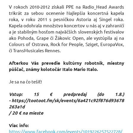
V rokoch 2010-2012 získali PPE na Radio_Head Awards
trikrát za sebou ocenenie Najlepšia koncertná kapela
roka, v roku 2011 s pesničkou Astoria aj Singel roka.
Kapela odohrala množstvo koncertov u nás aj v zahraničí
a je stabilným hosťom najväčších slovenských festivalov
ako Pohoda, Grape či Žákovic Open, ale vystúpila aj na
Colours of Ostrava, Rock for People, Sziget, EuropaVox,
či TransMusicales Rennes.
Afterkou Vás prevedie kultúrny robotník, miestny
púščač, známy kolotočár Italo Mario Italo.
Je sa na čo tešiť!
Vstup: 15 € predpredaj (do 1.8.)
-
https://tootoot.fm/sk/events/6a421c92f876d93678
263a1d
/ 20 € na mieste
Viac info:
https://www.facebook.com/events/1019226257522728/