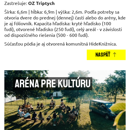
Zastrešuje:
OZ Triptych
Šírka: 6,6m | hĺbka: 6,9m | výška: 2,6m. Podľa potreby sa
otvoria dvere do prednej (dennej) časti alebo do arény, kde
je aj fóliovník. Kapacita hľadiska: kryté hľadisko (100
ľudí), otvorené hľadisko (250 ľudí), celý areál - v závislosti
od dispozičného riešenia (500 - 600 ľudí).
Súčasťou pódia je aj otvorená komunitná HideKnižnica.
NASPÄŤ
Aréna pre kultúru