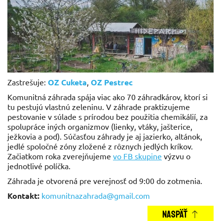
Zastrešuje:
OZ Cuketa
,
OZ Pestrec
Komunitná záhrada spája viac ak
o 70 záhradkárov, ktorí
si
tu pestujú vlastnú zeleninu. V záhrade praktizujeme
pestovanie v súlade s prírodou bez použitia chemikálií, za
spolupráce iných organizmov (lienky, vtáky, jašterice,
ježkovia a pod). Súčasťou záhrady je aj jazierko, altánok,
jedlé spoločné zóny zložené z rôznych jedlých kríkov.
Začiatkom roka zverejňujeme
vo FB skupine
výzvu o
jednotlivé políčka.
Záhrada je otvorená pre verejnosť od 9:00 do zotmenia.
Kontakt:
komunitnazahrada
@
gmail.com
NASPÄŤ