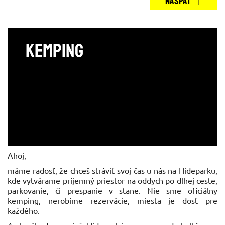
NASPÄŤ
Kemping
Ahoj,
máme radosť, že chceš stráviť svoj čas u nás na Hideparku,
kde vytvárame príjemný priestor na oddych po dlhej ceste,
parkovanie, či prespanie v stane. Nie sme oficiálny
kemping, nerobíme rezervácie, miesta je dosť pre
každého.