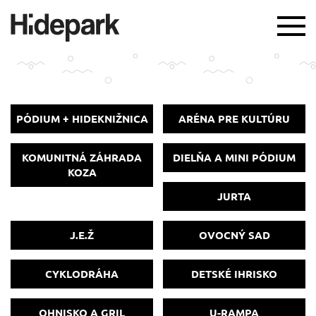
TOG
NAV
PÓDIUM + HIDEKNIŽNICA
ARÉNA PRE KULTÚRU
KOMUNITNÁ ZÁHRADA
DIELŇA A MINI PÓDIUM
KOZA
JURTA
J.E.Ž
OVOCNÝ SAD
CYKLODRÁHA
DETSKÉ IHRISKO
OHNISKO A GRIL
U-RAMPA