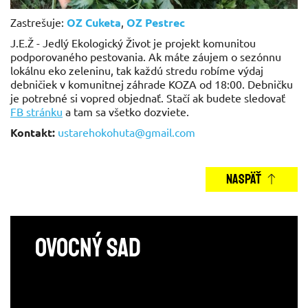
Zastrešuje:
OZ Cuketa
,
OZ Pestrec
J.E.Ž - Jedlý Ekologický Život je projekt komunitou
podporovaného pestovania. Ak máte záujem o sezónnu
lokálnu eko zeleninu, tak každú stredu robíme výdaj
debničiek v komunitnej záhrade KOZA od 18:00. Debničku
je potrebné si vopred objednať. Stačí ak budete sledovať
FB stránku
a tam sa všetko dozviete.
Kontakt:
ustarehokohuta
@
gmail.com
NASPÄŤ
Ovocný sad