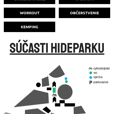
WORKOUT
OBČERSTVENIE
KEMPING
Súčasti Hideparku
cyklostojisko
wc
sprcha
parkovanie