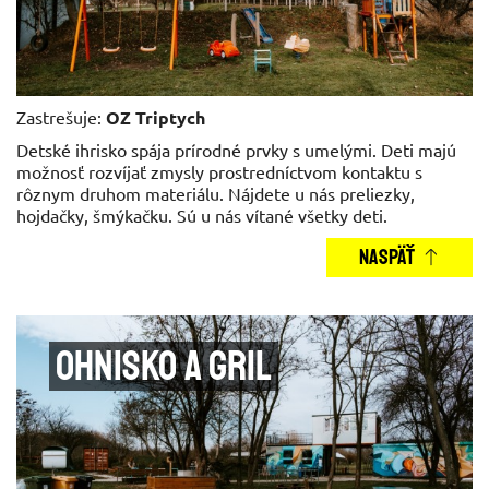
Zastrešuje:
OZ Triptych
Detské ihrisko spája prírodné prvky s umelými. Deti majú
možnosť rozvíjať zmysly prostredníctvom kontaktu s
rôznym druhom materiálu. Nájdete u nás preliezky,
hojdačky, šmýkačku. Sú u nás vítané všetky deti.
NASPÄŤ
Ohnisko a gril