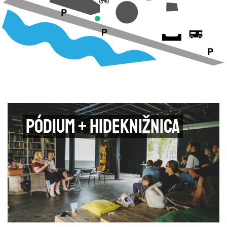
Pódium + Hideknižnica