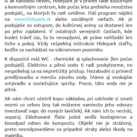
A ak náhodou nevieš, Hidepark je v prvom rade kultúrnym
a komunitným centrom, kde počas leta prebieha množstvo
podujatí,, na ktorých ťa radi uvidíme. Náš program nájdeš
na
www.hidepark.sk
alebo sociálnych sieťach. Ak je
podujatie so vstupom, do kultúrnej arény sa dostaneš len
po jeho zaplatení. V ostatných verejných častiach, kde
budeš tráviť čas, ťa to neovplyvní, ak práve nehľadáš len
ticho a pokoj. Vždy rešpektuj inštrukcie Hidepark staffu,
keďže sa nachádzaš na súkromnom pozemku.
K dispozícii máš WC - chemické aj splachovacie (len počas
podujatí). Elektrinu a pitnú vodu ti radi poskytneme, no
nespoliehaj sa na nepretržitý prístup. Nezabudni si priniesť
predlžovačku a menšiu zásobu vody. Máme aj vonkajšie
umývadlo a osviežujúce sprchy. Pozor, táto voda nie je
pitná.
Ak nám chceš ušetriť kopu nákladov, pri odchode si smeti
vezmi so sebou (my tak môžeme namiesto jeho odvozu
investovať napr. do nových lavičiek). Ak nám ich tu necháš,
separuj. Zálohované fľaše polož vedľa kontajnerov a
bioodpad odnes do kompostu. Objekt nie je strážený,
preto nezodpovedáme za prípadné straty alebo škody na
majetku.