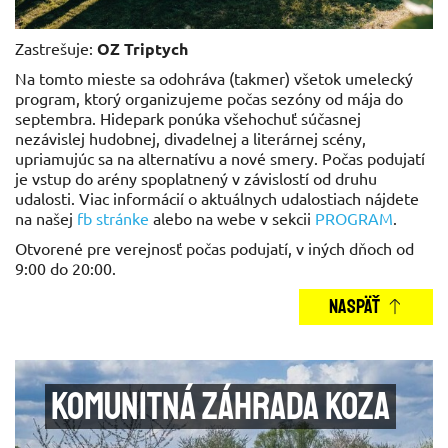
Zastrešuje:
OZ Triptych
Na tomto mieste sa odohráva (takmer) všetok umelecký
program, ktorý organizujeme počas sezóny od mája do
septembra. Hidepark ponúka všehochuť súčasnej
nezávislej hudobnej, divadelnej a literárnej scény,
upriamujúc sa na alternatívu a nové smery. Počas podujatí
je vstup do arény spoplatnený v závislostí od druhu
udalosti. Viac informácií o aktuálnych udalostiach nájdete
na našej
fb stránke
alebo na webe v sekcii
PROGRAM
.
Otvorené pre verejnosť počas podujatí, v iných dňoch od
9:00 do 20:00.
NASPÄŤ
Komunitná záhrada Koza