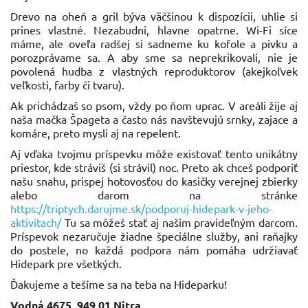
Drevo na oheň a gril býva väčšinou k dispozícii, uhlie si
prines vlastné. Nezabudni, hlavne opatrne. Wi-Fi síce
máme, ale oveľa radšej si sadneme ku kofole a pivku a
porozprávame sa. A aby sme sa neprekrikovali, nie je
povolená hudba z vlastných reproduktorov (akejkoľvek
veľkosti, farby či tvaru).
Ak prichádzaš so psom, vždy po ňom uprac. V areáli žije aj
naša mačka Špageta a často nás navštevujú srnky, zajace a
komáre, preto mysli aj na repelent.
Aj vďaka tvojmu príspevku môže existovať tento unikátny
priestor, kde stráviš (si strávil) noc. Preto ak chceš podporiť
našu snahu, prispej hotovosťou do kasičky verejnej zbierky
alebo darom na stránke
https://triptych.darujme.sk/podporuj-hidepark-v-jeho-
aktivitach/
Tu sa môžeš stať aj našim pravideľným darcom.
Príspevok nezaručuje žiadne špeciálne služby, ani raňajky
do postele, no každá podpora nám pomáha udržiavať
Hidepark pre všetkých.
Ďakujeme a tešíme sa na teba na Hideparku!
Vodná 4675, 949 01 Nitra