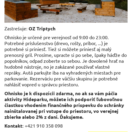
Zastrešuje:
OZ
Triptych
Ohnisko je určené pre verejnosť od 9:00 do 23:00.
Potrebné príslušenstvo (drevo, rošty, príbor, ...) je
potrebné si priniesť. Tiež si môžete priniesť aj malý
prenosný gril. Prosíme, upracte si po sebe, špaky háďže do
popolníkov, odpad zoberte so sebou. Je dovolené hrať na
hudobné nástroje, no je zakázané používať vlastné
repráky. Autá parkujte iba na vyhradených miestach pre
parkovanie. Rezerváciu pre väčšiu skupinu je potrebné
nahlásiť vopred u správcu priestoru.
Ohnisko je k dispozícii zdarma, no ak sa vám páčia
aktivity Hideparku, môžete ich podporiť ľubovoľnou
čiastkou vhodením finančného príspevku do schránky
nainštalovanej pri vstupe do priestoru, vo verejnej
zbierke alebo 2% z daní. Ďakujeme.
Kontakt
: +421 910 358 098