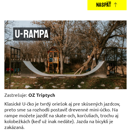
NASPÄŤ
U-rampa
Zastrešuje:
OZ Triptych
Klasické U-čko je tvrdý oriešok aj pre skúsených jazdcov,
preto sme sa rozhodli postaviť drevenné mini-účko. Na
rampe možete jazdiť na skate-och, korčuliach, trochu aj
kolobežkách (keď už inak nedáte). Jazda na bicykli je
zakázaná.