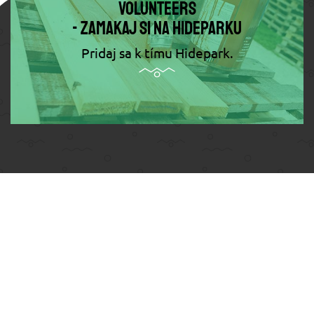
Volunteers
- Zamakaj si na Hideparku
Pridaj sa k tímu Hidepark.