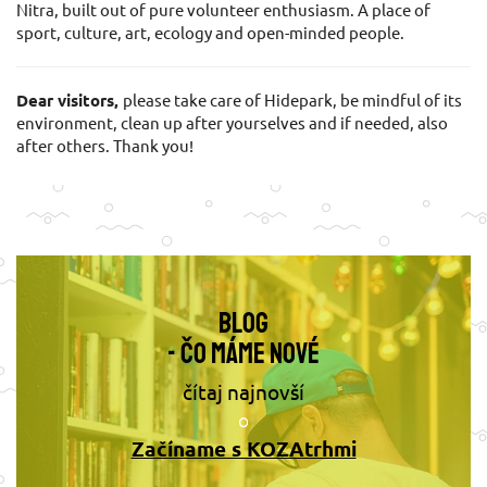
Nitra, built out of pure volunteer enthusiasm. A place of
sport, culture, art, ecology and open-minded people.
Dear visitors,
please take care of Hidepark, be mindful of its
environment, clean up after yourselves and if needed, also
after others. Thank you!
BLOG
- Čo máme nové
čítaj najnovší
Začíname s KOZAtrhmi