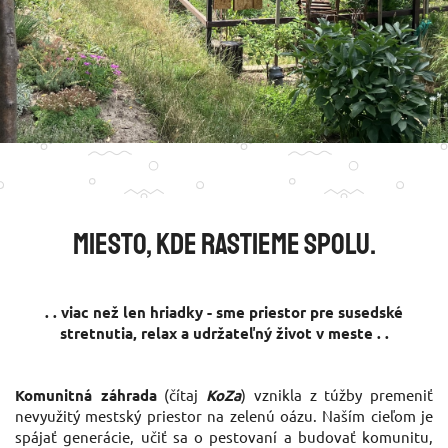
Miesto, kde rastieme spolu.
. . viac než len hriadky - sme priestor pre susedské
stretnutia, relax a udržateľný život v meste . .
Komunitná záhrada
(čítaj
KoZa
) vznikla z túžby premeniť
nevyužitý mestský priestor na zelenú oázu. Naším cieľom je
spájať generácie, učiť sa o pestovaní a budovať komunitu,