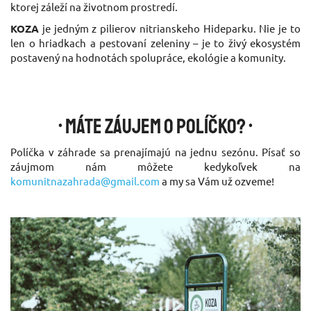
ktorej záleží na životnom prostredí.
KOZA
je jedným z pilierov nitrianskeho Hideparku. Nie je to
len o hriadkach a pestovaní zeleniny – je to živý ekosystém
postavený na hodnotách spolupráce, ekológie a komunity.
• Máte záujem o políčko? •
Políčka v záhrade sa prenajímajú na jednu sezónu. Písať so
záujmom nám môžete kedykoľvek na
komunitnazahrada
@
gmail.com
a my sa Vám už ozveme!