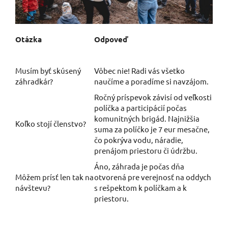
Otázka
Odpoveď
Musím byť skúsený
Vôbec nie! Radi vás všetko
záhradkár?
naučíme a poradíme si navzájom.
Ročný príspevok závisí od veľkosti
políčka a participácií počas
komunitných brigád. Najnižšia
Koľko stojí členstvo?
suma za políčko je 7 eur mesačne,
čo pokrýva vodu, náradie,
prenájom priestoru či údržbu.
Áno, záhrada je počas dňa
Môžem prísť len tak na
otvorená pre verejnosť na oddych
návštevu?
s rešpektom k políčkam a k
priestoru.