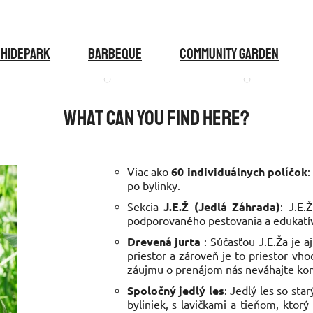
 Hidepark
BARBEQUE
COMMUNITY GARDEN
What can you find here?
Viac ako
60 individuálnych políčok
:
po bylinky.
Sekcia
J.E.Ž (Jedlá Záhrada)
: J.E.
podporovaného pestovania a edukatí
Drevená jurta
: Súčasťou J.E.Ža je a
priestor a zároveň je to priestor vho
záujmu o prenájom nás neváhajte kon
Spoločný jedlý les
: Jedlý les so st
byliniek, s lavičkami a tieňom, ktor