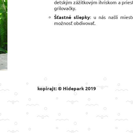
detským zážitkovým ihriskom a pries
grilovačky.
Šťastné sliepky
: u nás našli mies
možnosť obdivovať.
kopirajt: © Hidepark 2019