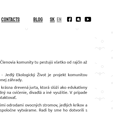
Contacts
Blog
SK
EN
 Členovia komunity tu pestujú všetko od rajčín až
Ž - Jedlý Ekologický Život je projekt komunitou
vnej záhrady.
j krásna drevená jurta, ktorá slúži ako edukatívny
dný na cvičenie, divadlá a iné využitie. V prípade
taktovať.
arými odrodami ovocných stromov, jedlých kríkov a
ý spoločne vytvárame. Radi by sme ho dotvorili s