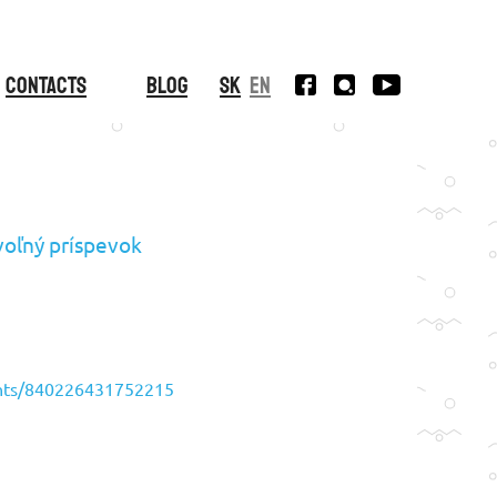
Contacts
Blog
SK
EN
voľný príspevok
ents/840226431752215