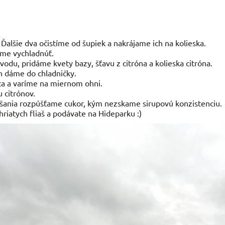
Ďalšie dva očistíme od šupiek a nakrájame ich na kolieska.
áme vychladnúť.
odu, pridáme kvety bazy, šťavu z citróna a kolieska citróna.
n dáme do chladničky.
ca a varíme na miernom ohni.
u citrónov.
išania rozpúšťame cukor, kým nezskame sirupovú konzistenciu.
hriatych fliaš a podávate na Hideparku :)