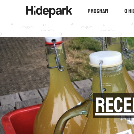
Program
O H
Rece