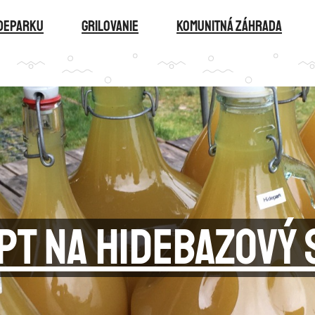
ideparku
GRILOVANIE
KOMUNITNÁ ZÁHRADA
pt na HideBazový 