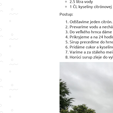
2.5 litra vody
1 ČL kyseliny citrónovej
Postup:
Odšťavíme jeden citrón. 
Prevaríme vodu a nech
Do veľkého hrnca dáme v
Prikryjeme a na 24 hodí
Sirup precedíme do hrn
Pridáme cukor a kyselin
Varíme a za stáleho me
Horúci surup zleje do vy