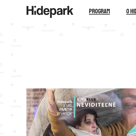
Program
O H