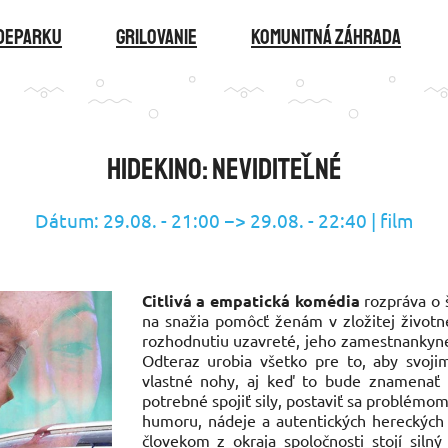
ideparku
GRILOVANIE
KOMUNITNÁ ZÁHRADA
HideKino: Neviditeľné
Dátum: 29.08. - 21:00 −> 29.08. - 22:40 | film
Citlivá a empatická komédia
rozpráva o 
na snažia pomôcť ženám v zložitej životn
rozhodnutiu uzavreté, jeho zamestnankyne 
Odteraz urobia všetko pre to, aby svoj
vlastné nohy, aj keď to bude znamenať 
potrebné spojiť sily, postaviť sa problémom
humoru, nádeje a autentických hereckých
človekom z okraja spoločnosti stojí sil