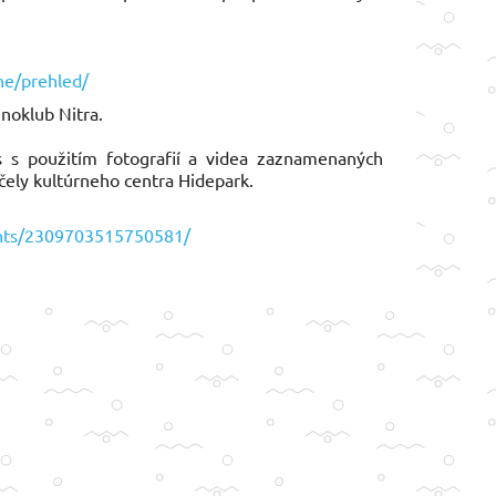
ažšie prekážky.
ne/prehled/
noklub Nitra.
s s použitím fotografií a videa zaznamenaných
čely kultúrneho centra Hidepark.
nts/2309703515750581/