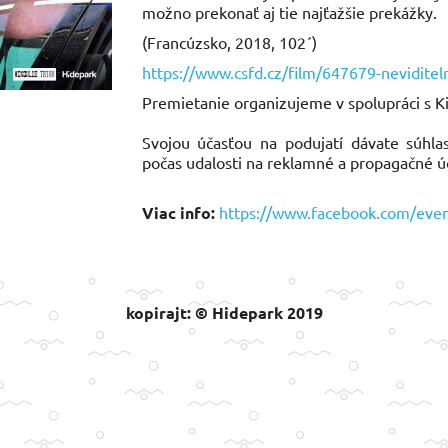
možno prekonať aj tie najť
(Francúzsko, 2018, 102´)
https://www.csfd.cz/film/647679-neviditel
Premietanie organizujeme v spolupráci s Ki
Svojou účasťou na podujatí dávate súhla
počas udalosti na reklamné a propagačné ú
Viac info:
https://www.facebook.com/eve
kopirajt: © Hidepark 2019