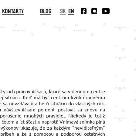
Kontakty
Blog
SK
EN
štyroch pracovníčkach, ktoré sa v dennom centre
ej situácii. Keď má byť centrum kvôli úradnému
sa nevzdávajú a berú situáciu do vlastných rúk.
im návštevníčkam pomohli postaviť sa znovu na
porušenie mnohých pravidiel. Niekedy je totiž
 čelom a ísť šťastiu naproti! Vnímavá snímka plná
 výkonov ukazuje, že za každým "neviditeľným"
ný príbeh a že s pomocou a podporou ostatných