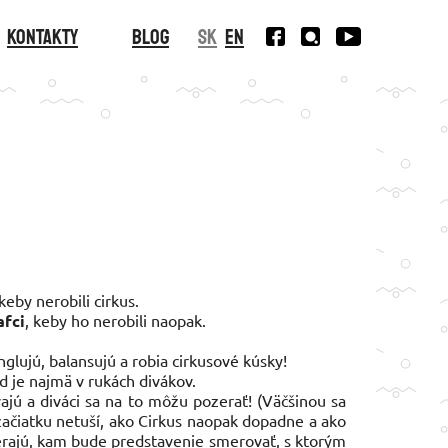
Kontakty
Blog
SK
EN
 keby nerobili cirkus.
afci
, keby ho nerobili naopak.
nglujú, balansujú a robia cirkusové kúsky!
d je najmä v rukách divákov.
ajú a diváci sa na to môžu pozerať! (Väčšinou sa
 začiatku netuší, ako Cirkus naopak dopadne a ako
yberajú, kam bude predstavenie smerovať, s ktorým