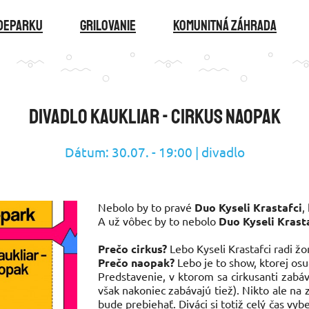
ideparku
GRILOVANIE
KOMUNITNÁ ZÁHRADA
Divadlo Kaukliar - cirkus NAOPAK
Dátum: 30.07. - 19:00 | divadlo
Nebolo by to pravé
Duo Kyseli Krastafci
,
A už vôbec by to nebolo
Duo Kyseli Krast
Prečo cirkus?
Lebo Kyseli Krastafci radi žo
Prečo naopak?
Lebo je to show, ktorej osu
Predstavenie, v ktorom sa cirkusanti zabáv
však nakoniec zabávajú tiež). Nikto ale na
bude prebiehať. Diváci si totiž celý čas v