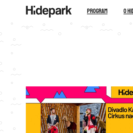
Program
O H