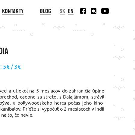
Kontakty
Blog
SK
EN
dia
: 5€ / 3€
oveď a utiekol na 5 mesiacov do zahraničia úplne
prechod, osobne sa stretol s Dalajlámom, strávil
 býval u bollywoodskeho herca počas jeho kino-
kanibalov. Príďte si vypočuť o 2 mesiacoch v Indii
na to, čo nevie.