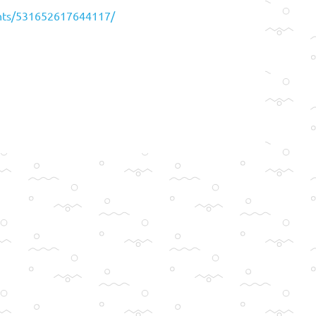
nts/531652617644117/