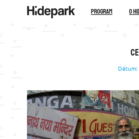
Program
O H
Ce
Dátum: 1