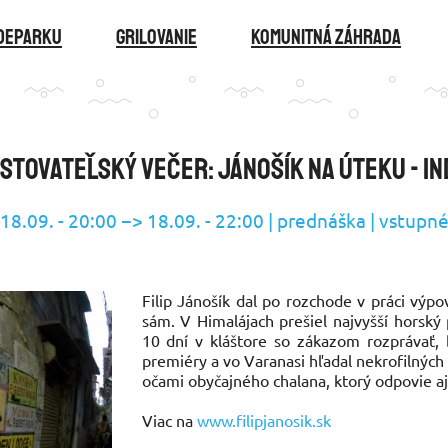
ideparku
GRILOVANIE
KOMUNITNÁ ZÁHRADA
stovateľský večer: Jánošík na úteku - In
8.09. - 20:00 −> 18.09. - 22:00 | prednáška | vstupné
Filip Jánošík dal po rozchode v práci výp
sám. V Himalájach prešiel najvyšší horský 
10 dní v kláštore so zákazom rozprávať,
premiéry a vo Varanasi hľadal nekrofilných 
očami obyčajného chalana, ktorý odpovie aj 
Viac na
www.filipjanosik.sk