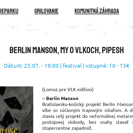
ideparku
GRILOVANIE
KOMUNITNÁ ZÁHRADA
Berlin Manson, My o vlkoch, Pipesh
Dátum: 25.07. - 19:00 | festival | vstupné: 10 - 15€
(Lomoz pre VLK edition)
=
Berlin Manson
Bratislavsko-košický projekt Berlin Manso
vibe so súčasným trapovým ošiaľom. A do
stavia celý projekt do neformálnej metaro
postojovej slobody, bez snahy stava
stopercentne zapadnúť.