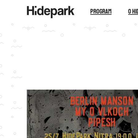
Program
O H