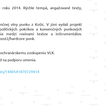
od roku 2014. Rýchle tempá, angažované texty,
čnej vlny punku z Košíc. V júni vydali projekt
olitických pokrikov a konvenčných punkových
ia medzi rovinami textov a inštrumentálov.
post2/hardcore punk.
oochranárskemu zoskupeniu VLK.
nd na podporu umenia.
ents/1440541870729414