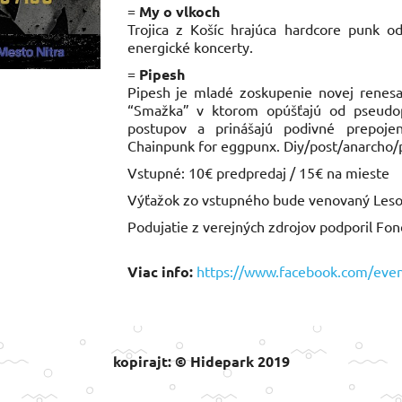
=
My o vlkoch
Trojica z Košíc hrajúca hardcore punk 
energické koncerty.
=
Pipesh
Pipesh je mladé zoskupenie novej renesan
“Smažka” v ktorom opúšťajú od pseudop
postupov a prinášajú podivné prepojen
Chainpunk for eggpunx. Diy/post/anarcho/
Vstupné: 10€ predpredaj / 15€ na mieste
Výťažok zo vstupného bude venovaný Les
Podujatie z verejných zdrojov podporil Fo
Viac info:
https://www.facebook.com/ev
kopirajt: © Hidepark 2019