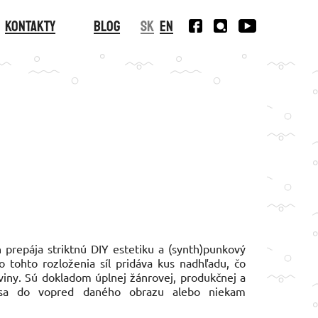
Kontakty
Blog
SK
EN
n prepája striktnú DIY estetiku a (synth)punkový
 tohto rozloženia síl pridáva kus nadhľadu, čo
viny. Sú dokladom úplnej žánrovej, produkčnej a
ť sa do vopred daného obrazu alebo niekam